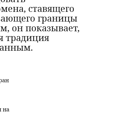
мена, ставящего
ывающего границы
, он показывает,
я традиция
ванным.
ран
и на