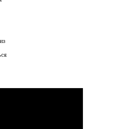
из
ься