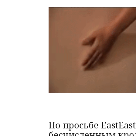
По просьбе EastEas
бесчисленным кро