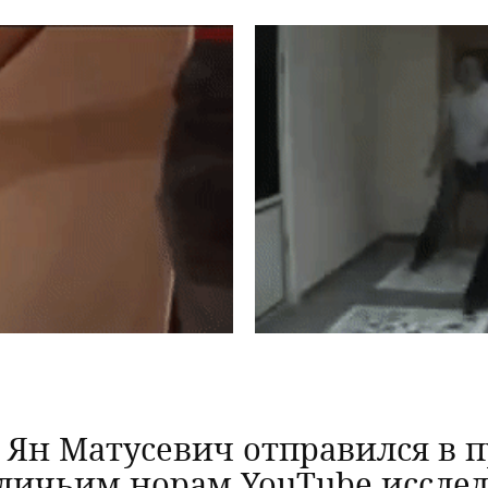
t Ян Матусевич отправился в 
личьим норам YouTube исслед