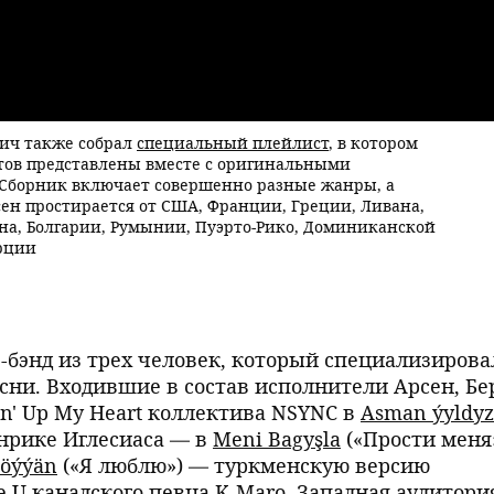
вич также собрал
специальный плейлист
, в котором
ов представлены вместе с оригинальными
Сборник включает совершенно разные жанры, а
сен простирается от США, Франции, Греции, Ливана,
на, Болгарии, Румынии, Пуэрто-Рико, Доминиканской
урции
-бэнд из трех человек, который специализирова
сни. Входившие в состав исполнители Арсен, Бе
n' Up My Heart коллектива NSYNC в
Asman ýyldyz
 Энрике Иглесиаса — в
Meni Bagyşla
(«Прости меня»
öýýän
(«Я люблю») — туркменскую версию
 U канадского певца K-Maro. Западная аудитори