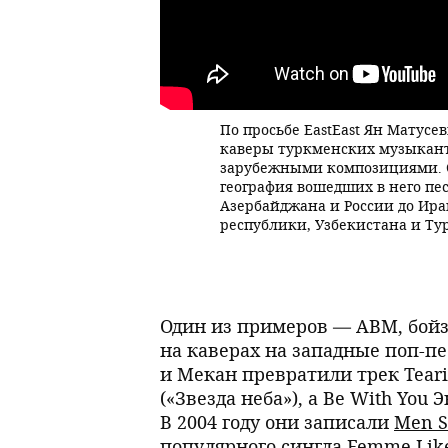
По просьбе EastEast Ян Матусе
каверы туркменских музыкант
зарубежными композициями. 
география вошедших в него пе
Азербайджана и России до Ира
республики, Узбекистана и Т
Один из примеров — ABM, бойз
на каверах на западные поп-пе
и Мекан превратили трек Teari
(«Звезда неба»), а Be With You
В 2004 году они записали
Men S
популярного сингла Femme Like