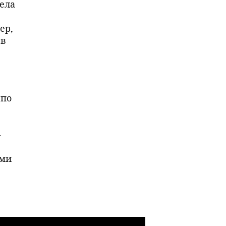
ела
ер,
 в
 по
-
ами