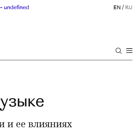
- undefined
EN
/
RU
музыке
и и ее влияниях