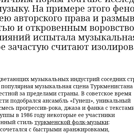
узыку. На примере этого фено
дею авторского права и разм
ью и откровенным воровством
влияний испытала музыкальна
рое зачастую считают изолиро
оцветающих музыкальных индустрий соседних ст
— популярная музыкальная сцена Туркменистана
естной за пределами страны. В советское время
ности подобрался ансамбль «Гунеш», уникальный
месь прогрессив-рока, джаза и фанка с текстам
уппы в 1986 году некоторые ее участники
енный стиль
туркменской фолк-музыки
:
сочетался с быстрыми аранжировками,