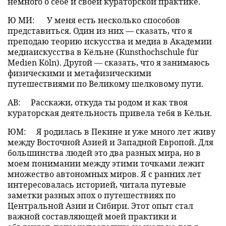
немного о себе и своей кураторской практике.
Ю МИ:
У меня есть несколько способов
представиться. Один из них — сказать, что я
преподаю теорию искусства и медиа в Академии
медиаискусства в Кёльне (Kunsthochschule für
Medien Köln). Другой — сказать, что я занимаюсь
физическими и метафизическими
путешествиями по Великому шелковому пути.
АВ:
Расскажи, откуда ты родом и как твоя
кураторская деятельность привела тебя в Кёльн.
ЮМ:
Я родилась в Пекине и уже много лет живу
между Восточной Азией и Западной Европой. Для
большинства людей это два разных мира, но в
моем понимании между этими точками лежит
множество автономных миров. Я с ранних лет
интересовалась историей, читала путевые
заметки разных эпох о путешествиях по
Центральной Азии и Сибири. Этот опыт стал
важной составляющей моей практики и