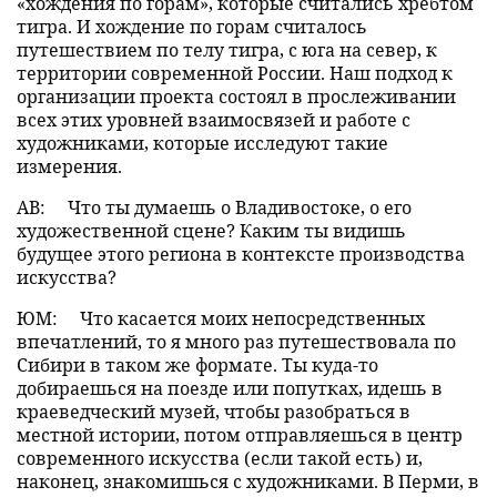
«хождения по горам», которые считались хребтом
тигра. И хождение по горам считалось
путешествием по телу тигра, с юга на север, к
территории современной России. Наш подход к
организации проекта состоял в прослеживании
всех этих уровней взаимосвязей и работе с
художниками, которые исследуют такие
измерения.
АВ:
Что ты думаешь о Владивостоке, о его
художественной сцене? Каким ты видишь
будущее этого региона в контексте производства
искусства?
ЮМ:
Что касается моих непосредственных
впечатлений, то я много раз путешествовала по
Сибири в таком же формате. Ты куда-то
добираешься на поезде или попутках, идешь в
краеведческий музей, чтобы разобраться в
местной истории, потом отправляешься в центр
современного искусства (если такой есть) и,
наконец, знакомишься с художниками. В Перми, в