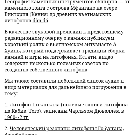
География каменных инструментов обширна — от
каменного гонга с острова Мфангано на озере
Виктория (Кения) до древних вьетнамских
литофонов
đàn đá
.
В качестве звуковой прелюдии к предстоящему
редакционному очерку о камнях публикуем
короткий ролик о вьетнамском энтузиасте А
Хуинь, который поддерживает традиции сборки
камней и игры на литофонах. Кстати, видео
содержит несколько полезных советов по
созданию собственного литофона.
Мы также составили небольшой список аудио и
видо материалов для дальнейшего погружения в
тему:
1.
Литофон Пиканкала (полевые записи литофона
из Кабие, Того), записаны Чарльзом Дювэллем в
1960-72 гг.
2.
Человеческий резонанс: литофоны Гобустана,
Азербайджан