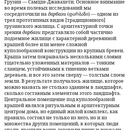
Грузии — Самцхе-Джавахети. Основное внимание
во время полевых исследований мы
сосредоточили на
дарбази
(დარბაზი) — одном из
трех прототипных видов [традиционного]
грузинского жилища. С архитектурной точки
зрения
дарбази
представляло собой частично
подземное жилище с характерной деревянной
крышей более или менее сложной
куполообразной конструкции из крупных бревен.
Крыша затем покрывалась несколькими слоями
тщательно уложенных материалов — тонким
сланцем, устойчивыми к гниению ветками
деревьев, и все это затем сверху — толстым слоем
земли. В результате получалось жилище, которое
можно назвать не столько зданием в ландшафте,
сколько составным элементом этого ландшафта.
Центральное помещение под куполообразной
крышей являлся ритуальным и архитектурным
центром дома, но единый жилой комплекс, как
правило, состоял не только из него, но и из
множества других помещений, в которых люди
спали, хранили вещи, готовили пищу и держали