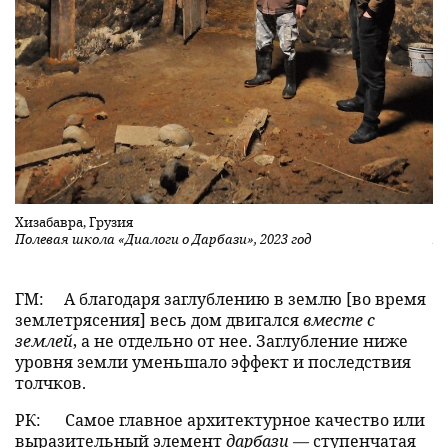
Хизабавра, Грузия
Ва
Полевая школа «Диалоги о Дарбази», 2023 год
По
ГМ:
А благодаря заглублению в землю [во время
землетрясения] весь дом двигался
вместе с
землей
, а не отдельно от нее. Заглубление ниже
уровня земли уменьшало эффект и последствия
толчков.
РК:
Самое главное архитектурное качество или
выразительный элемент
дарбази
— ступенчатая