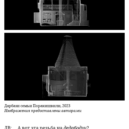
Дарбази семьи Поракишвили, 2023
Изображения предоставлены авторами
ДВ:
А вот эта резьба на
дедабодзи
?