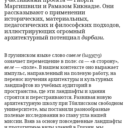
Маргишвили и Рамазом Кикнадзе. Они
рассказывают о применении
исторических, материальных,
педагогических и философских подходов,
иллюстрирующих огромный
архитектурный потенциал
дарбази
.
В грузинском языке слово
савеле
(საველე)
означает перемещение в поле:
са
— «в сторону»,
веле
— «поле». В нашем контексте оно выражает
импульс, направленный на полевую работу, на
перенос изучения архитектуры и культурных
ландшафтов из учебных аудиторий в
пространства, где эти ландшафты и здания
строятся и перестраиваются. Развивая новую
архитектурную школу при Тбилисском свободном
университете, мы поставили разнообразные
полевые исследования во главу угла нашей
миссии. Взяв за основу повседневные ландшафты
и прототипные виды зданий в Грузии, мы