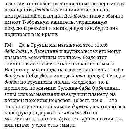
отличие от столбов, расставленных по периметру
помещения,
дедабодзи
ставили отдельно по
центральной оси плана.
Дедабодзи
также обычно
имеют T-образную капитель, украшенную
искусной резьбой и выглядящую так, будто она
подпирает всю крышу
ГМ:
Да, в Грузии мы называем этот столб
дедабодзи
, в Дагестане и других местах его могут
называть «семейным столпом». Везде этот
элемент имеет свое четкое название и смысл.
Например, мы иногда называем капитель столба
бандуши
(ბანდუში), а иногда
датви
(დათჳი). Сегодня
датви
по-грузински значит «медведь», но в
прошлом, по мнению Сулхана-Сабы Орбелиани,
этим словом называли звезду или планету, на
которой покоился небосвод. То есть небо — это
аналог ступенчатой крыши
дарвази
, в которой всю
конструкцию держит
дедабодзи
. Это не
математика, а поэзия. Архитектурная поэзия. Так
или иначе, у слов есть смысл.