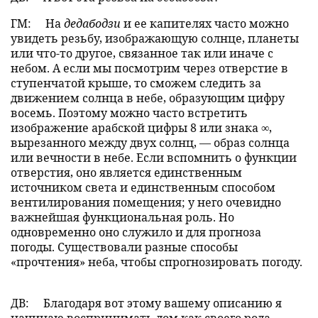
ГМ:
На
дедабодзи
и ее капителях часто можно
увидеть резьбу, изображающую солнце, планеты
или что-то другое, связанное так или иначе с
небом. А если мы посмотрим через отверстие в
ступенчатой крыше, то сможем следить за
движением солнца в небе, образующим цифру
восемь. Поэтому можно часто встретить
изображение арабской цифры 8 или знака ∞,
вырезанного между двух солнц, — образ солнца
или вечности в небе. Если вспомнить о функции
отверстия, оно является единственным
источником света и единственным способом
вентилирования помещения; у него очевидно
важнейшая функциональная роль. Но
одновременно оно служило и для прогноза
погоды. Существовали разные способы
«прочтения» неба, чтобы спрогнозировать погоду.
ДВ:
Благодаря вот этому вашему описанию я
начинаю воспринимать дом как своего рода