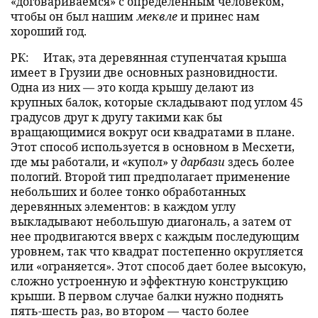
«договариваемся» с определенным человеком,
чтобы он был нашим
меквле
и принес нам
хороший год.
РК:
Итак, эта деревянная ступенчатая крыша
имеет в Грузии две основных разновидности.
Одна из них — это когда крышу делают из
крупных балок, которые складывают под углом 45
градусов друг к другу такими как бы
вращающимися вокруг оси квадратами в плане.
Этот способ используется в основном в Месхети,
где мы работали, и «купол» у
дарбази
здесь более
пологий. Второй тип предполагает применение
небольших и более тонко обработанных
деревянных элементов: в каждом углу
выкладывают небольшую диагональ, а затем от
нее продвигаются вверх с каждым последующим
уровнем, так что квадрат постепенно округляется
или «ограняется». Этот способ дает более высокую,
сложно устроенную и эффектную конструкцию
крыши. В первом случае балки нужно поднять
пять-шесть раз, во втором — часто более