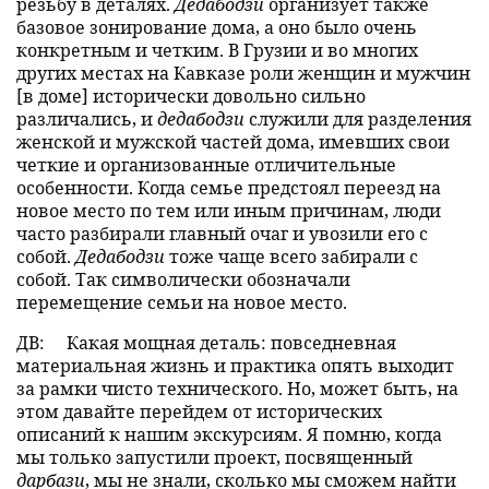
резьбу в деталях.
Дедабодзи
организует также
базовое зонирование дома, а оно было очень
конкретным и четким. В Грузии и во многих
других местах на Кавказе роли женщин и мужчин
[в доме] исторически довольно сильно
различались, и
дедабодзи
служили для разделения
женской и мужской частей дома, имевших свои
четкие и организованные отличительные
особенности. Когда семье предстоял переезд на
новое место по тем или иным причинам, люди
часто разбирали главный очаг и увозили его с
собой.
Дедабодзи
тоже чаще всего забирали с
собой. Так символически обозначали
перемещение семьи на новое место.
ДВ:
Какая мощная деталь: повседневная
материальная жизнь и практика опять выходит
за рамки чисто технического. Но, может быть, на
этом давайте перейдем от исторических
описаний к нашим экскурсиям. Я помню, когда
мы только запустили проект, посвященный
дарбази
, мы не знали, сколько мы сможем найти