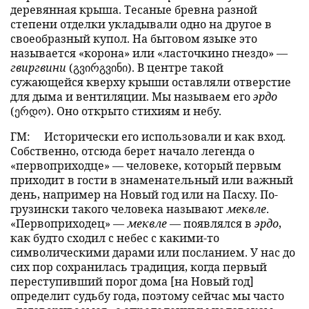
деревянная крыша. Тесаные бревна разной
степени отделки укладывали одно на другое в
своеобразный купол. На бытовом языке это
называется «корона» или «ласточкино гнездо» —
гвиргвини
(გვირგვინი). В центре такой
сужающейся кверху крыши оставляли отверстие
для дыма и вентиляции. Мы называем его
эрдо
(ერდო). Оно открыто стихиям и небу.
ГМ:
Исторически его использовали и как вход.
Собственно, отсюда берет начало легенда о
«первоприходце» — человеке, который первым
приходит в гости в знаменательный или важный
день, например на Новый год или на Пасху. По-
грузински такого человека называют
меквле
.
«Первоприходец» —
меквле
— появлялся в
эрдо
,
как будто сходил с небес с какими-то
символическими дарами или посланием. У нас до
сих пор сохранилась традиция, когда первый
переступивший порог дома [на Новый год]
определит судьбу года, поэтому сейчас мы часто