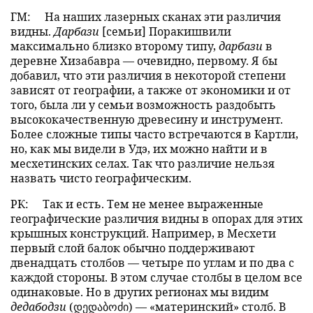
ГМ:
На наших лазерных сканах эти различия
видны.
Дарбази
[семьи] Поракишвили
максимально близко второму типу,
дарбази
в
деревне Хизабавра — очевидно, первому. Я бы
добавил, что эти различия в некоторой степени
зависят от географии, а также от экономики и от
того, была ли у семьи возможность раздобыть
высококачественную древесину и инструмент.
Более сложные типы часто встречаются в Картли,
но, как мы видели в Удэ, их можно найти и в
месхетинских селах. Так что различие нельзя
назвать чисто географическим.
РК:
Так и есть. Тем не менее выраженные
географические различия видны в опорах для этих
крышных конструкций. Например, в Месхети
первый слой балок обычно поддерживают
двенадцать столбов — четыре по углам и по два с
каждой стороны. В этом случае столбы в целом все
одинаковые. Но в других регионах мы видим
дедабодзи
(დედაბოძი) — «материнский» столб. В