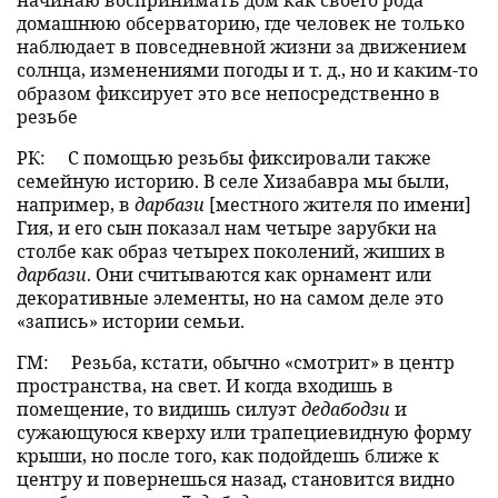
домашнюю обсерваторию, где человек не только
наблюдает в повседневной жизни за движением
солнца, изменениями погоды и т. д., но и каким-то
образом фиксирует это все непосредственно в
резьбе
РК:
С помощью резьбы фиксировали также
семейную историю. В селе Хизабавра мы были,
например, в
дарбази
[местного жителя по имени]
Гия, и его сын показал нам четыре зарубки на
столбе как образ четырех поколений, жиших в
дарбази
. Они считываются как орнамент или
декоративные элементы, но на самом деле это
«запись» истории семьи.
ГМ:
Резьба, кстати, обычно «смотрит» в центр
пространства, на свет. И когда входишь в
помещение, то видишь силуэт
дедабодзи
и
сужающуюся кверху или трапециевидную форму
крыши, но после того, как подойдешь ближе к
центру и повернешься назад, становится видно