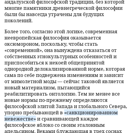
андалузской философской традиции, без которой
многие памятники древнегреческой философии
были бы навсегда утрачены для будущих
поколений.
Более того, согласно этой логике, современная
неевропейская философия оказывается
оксюмороном, поскольку, чтобы стать
«современной», она вынуждена отказаться от
собственных этнокультурных особенностей и
приспособиться к некоей общепринятой
однородной делокализированной норме, которая
сама по себе подвержена изменениям и зависит
от мимолетной моды — сейчас таковой является
новый материализм, пытающийся
реабилитировать онтологию. Тем не менее все
новые нормы по-прежнему определяются
философской элитой Запада и глобального Севера,
упорно пребывающей в
«санкционированном
невежестве»
и сравнивающей каждое
философское яблоко со своим эталонным
апельсином. Веками блуждающая в трех соснах