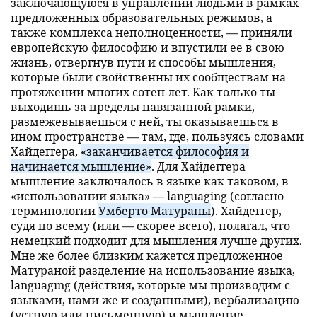
заключающуюся в управлении людьми в рамках
предложенных образовательных режимов, а
также комплекса неполноценности, — приняли
европейскую философию и впустили ее в свою
жизнь, отвергнув пути и способы мышления,
которые были свойственны их сообществам на
протяжении многих сотен лет. Как только ты
выходишь за пределы навязанной рамки,
размежевываешься с ней, ты оказываешься в
ином пространстве — там, где, пользуясь словами
Хайдеггера,
«заканчивается философия и
начинается мышление»
. Для Хайдеггера
мышление заключалось в языке как таковом, в
«использовании языка» — languaging (согласно
терминологии
Умберто Матураны
). Хайдеггер,
судя по всему (или — скорее всего), полагал, что
немецкий подходит для мышления лучше других.
Мне же более близким кажется предложенное
Матураной разделение на использование языка,
languaging (действия, которые мы производим с
языками, нами же и созданными), вербализацию
(устную или письменную) и мышление.