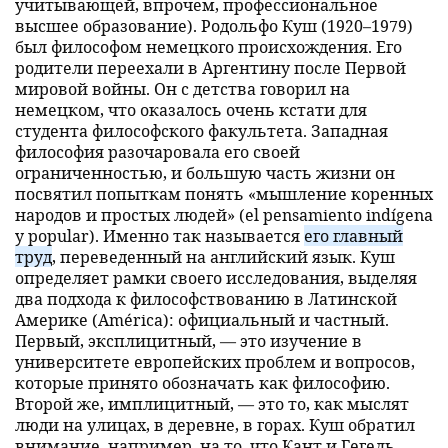
учитывающей, впрочем, профессиональное
высшее образование). Родольфо Куш (1920–1979)
был философом немецкого происхождения. Его
родители переехали в Аргентину после Первой
мировой войны. Он с детства говорил на
немецком, что оказалось очень кстати для
студента философского факультета. Западная
философия разочаровала его своей
ограниченностью, и большую часть жизни он
посвятил попыткам понять «мышление коренных
народов и простых людей» (el pensamiento indígena
y popular). Именно так называется
его главный
труд
, переведенный на английский язык. Куш
определяет рамки своего исследования, выделяя
два подхода к философствованию в Латинской
Америке (América): официальный и частный.
Первый, эксплицитный, — это изучение в
университете европейских проблем и вопросов,
которые принято обозначать как философию.
Второй же, имплицитный, — это то, как мыслят
люди на улицах, в деревне, в горах. Куш обратил
внимание, например, на то, что Кант и Гегель