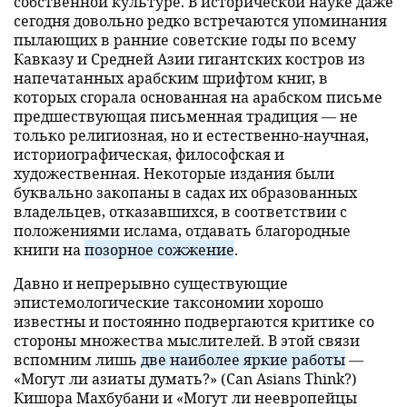
собственной культуре. В исторической науке даже
сегодня довольно редко встречаются упоминания
пылающих в ранние советские годы по всему
Кавказу и Средней Азии гигантских костров из
напечатанных арабским шрифтом книг, в
которых сгорала основанная на арабском письме
предшествующая письменная традиция — не
только религиозная, но и естественно-научная,
историографическая, философская и
художественная. Некоторые издания были
буквально закопаны в садах их образованных
владельцев, отказавшихся, в соответствии с
положениями ислама, отдавать благородные
книги на
позорное сожжение
.
Давно и непрерывно существующие
эпистемологические таксономии хорошо
известны и постоянно подвергаются критике со
стороны множества мыслителей. В этой связи
вспомним лишь
две наиболее яркие работы
—
«Могут ли азиаты думать?» (Can Asians Think?)
Кишора Махбубани и «Могут ли неевропейцы