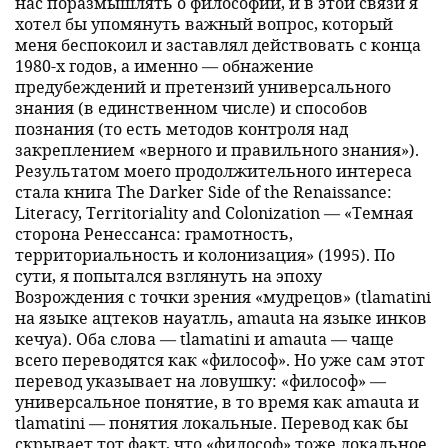
нас поразмышлять о философии, и в этой связи я
хотел бы упомянуть важный вопрос, который
меня беспокоил и заставлял действовать с конца
1980-х годов, а именно — обнажение
предубеждений и претензий универсального
знания (в единственном числе) и способов
познания (то есть методов контроля над
закреплением «верного и правильного знания»).
Результатом моего продолжительного интереса
стала книга The Darker Side of the Renaissance:
Literacy, Territoriality and Colonization — «Темная
сторона Ренессанса: грамотность,
территориальность и колонизация» (1995). По
сути, я попытался взглянуть на эпоху
Возрождения с точки зрения «мудрецов» (tlamatini
на языке ацтеков науатль, amauta на языке инков
кечуа). Оба слова — tlamatini и amauta — чаще
всего переводятся как «философ». Но уже сам этот
перевод указывает на ловушку: «философ» —
универсальное понятие, в то время как amauta и
tlamatini — понятия локальные. Перевод как бы
скрывает тот факт, что «философ» тоже локальное