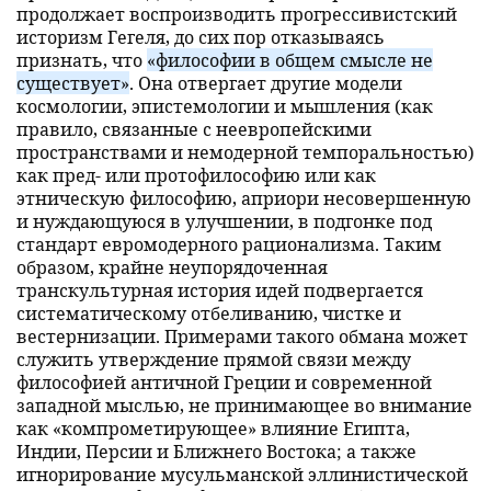
продолжает воспроизводить прогрессивистский
историзм Гегеля, до сих пор отказываясь
признать, что
«филоcофии в общем смысле не
существует»
. Она отвергает другие модели
космологии, эпистемологии и мышления (как
правило, связанные с неевропейскими
пространствами и немодерной темпоральностью)
как пред- или протофилософию или как
этническую философию, априори несовершенную
и нуждающуюся в улучшении, в подгонке под
стандарт евромодерного рационализма. Таким
образом, крайне неупорядоченная
транскультурная история идей подвергается
систематическому отбеливанию, чистке и
вестернизации. Примерами такого обмана может
служить утверждение прямой связи между
философией античной Греции и современной
западной мыслью, не принимающее во внимание
как «компрометирующее» влияние Египта,
Индии, Персии и Ближнего Востока; а также
игнорирование мусульманской эллинистической