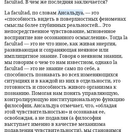
facultad. В чем же последняя заключается?
La facultad, по словам
Ансальдуа
, — это
«способность видеть в поверхностных феноменах
смыслы более глубинных реальностей... Это
непосредственное чувствование, мгновенное
восприятие вне осознанного осмысления». Тогда la
facultad — это не что иное, как живая энергия,
развивающая и сохраняющая неявное или
имплицитное знание. Говоря о неявном знании,
мы говорим о чем-то нам известном, однако la
facultad — это не знание само по себе, а
способность познавать во всех изменяющихся
ситуациях и в каждой из них в отдельности, это
готовность и способность живого организма к
познанию. Помогая нам понять управляющую,
контролирующую институциональную функцию
философии, Ансальдуа отмечает, что, «обладая
этой чувствительностью» и осознавая ее,
освобождая, а не подавляя (а философия
выступает именно в качестве механизма
подавления чувствительности), мы становимся