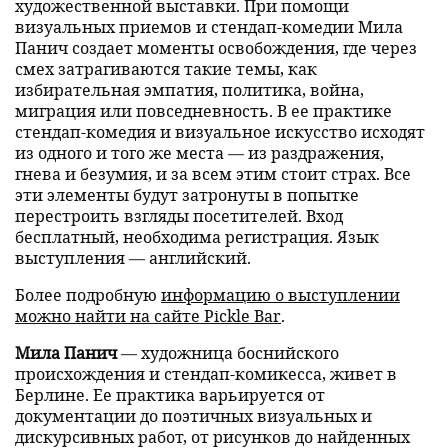
художественной выставки. При помощи
визуальных приемов и стендап-комедии Мила
Панич создает моменты освобождения, где через
смех затрагиваются такие темы, как
избирательная эмпатия, политика, война,
миграция или повседневность. В ее практике
стендап-комедия и визуальное искусство исходят
из одного и того же места — из раздражения,
гнева и безумия, и за всем этим стоит страх. Все
эти элементы будут затронуты в попытке
перестроить взгляды посетителей. Вход
бесплатный, необходима регистрация. Язык
выступления — английский.
Более подробную
информацию о выступлении
можно найти на сайте Pickle Bar
.
Мила Панич
— художница боснийского
происхождения и стендап-комикесса, живет в
Берлине. Ее практика варьируется от
документации до поэтичных визуальных и
дискурсивных работ, от рисунков до найденных