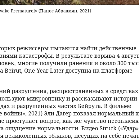
Awake Prematurely (Панос Абраамян, 2021)
оторых режиссеры пытаются найти действенные
виями катастрофы. В результате взрыва 4 авгус
еловек, многие получили ранения и около 300 ты
Beirut, One Year Later
доступна на платформе
ний разрушения, распространенных в средствах
пользуют микрооптику и рассказывают истории 
ях и разрушенных частях Бейрута. В фильме
ие войны», 2021) Эли Дагер показал нормальный х
е проступает вопрос, как же чувство несогласия
а ощущение нормальности. Видео Struck («Удар»
ия великолепных облаков, несущих на себе печа