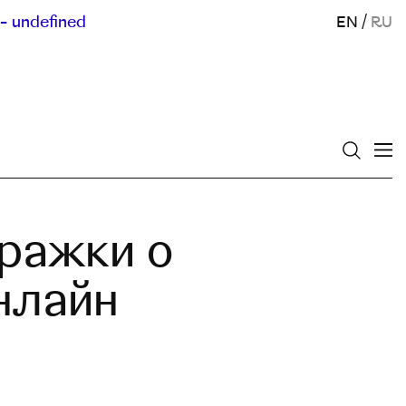
- undefined
EN
/
RU
тражки о
нлайн