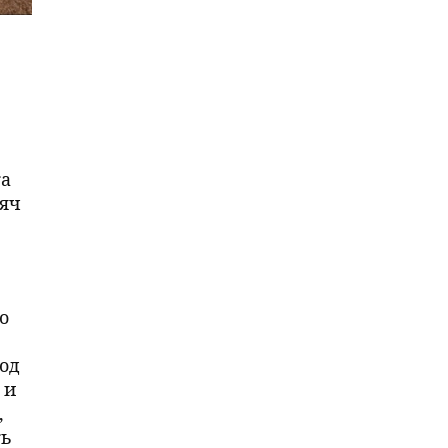
та
сяч
о
од
 и
,
ть