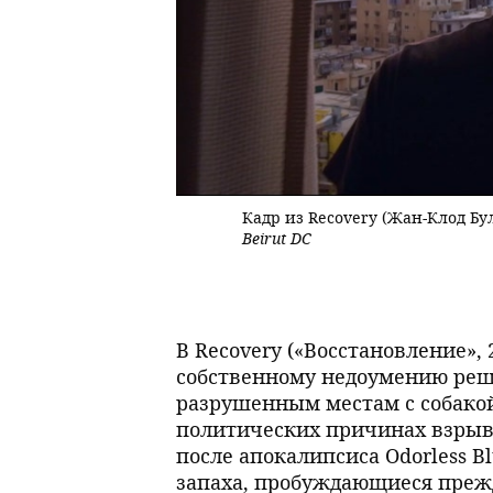
Кадр из Recovery (Жан-Клод Бул
Beirut DC
В Recovery («Восстановление»,
собственному недоумению решил
разрушенным местам с собакой
политических причинах взрыв
после апокалипсиса Odorless B
запаха, пробуждающиеся прежд