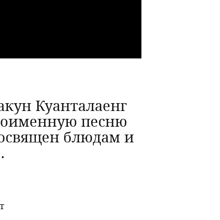
такун Куанталаенг
дноименную песню
 посвящен блюдам и
е.
т