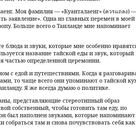
аенг. Моя фамилия — «Куанталаенг» (ควรแถลง) 
ть заявление». Одна из главных перемен в моей
ропу. Больше всего о Таиланде мне напоминает
е блюда и звуки, которые мне особенно нравятс
льзуется название тайской еды и звук, который
ся частью определенной церемонии.
ном с едой и путешествиями. Когда я разговари
ами, то чаще всего они упоминают о тайской ку
аиланду. Я же всегда думаю о политике.
раны, представляющие стереотипный образ
свой собственный, чтобы готовить там еду, по
ы он был наполнен звуками, которые напоминают
и собраться там и снова почувствовать себя как