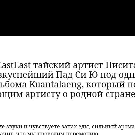
EastEast тайский артист Писи
 вкуснейший Пад Си Ю под о
альбома Kuantalaeng, который
щим артисту о родной стран
е звуки и чувствуете запах еды, сильный арома
значит, что мы проводим церемонию.