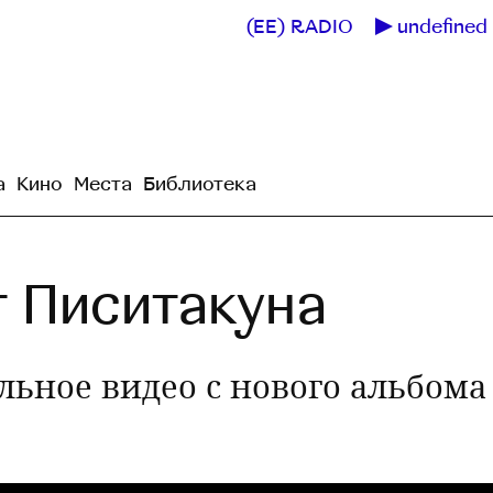
(EE) RADIO
undefined 
а
Кино
Места
Библиотека
т Писитакуна
ьное видео с нового альбома