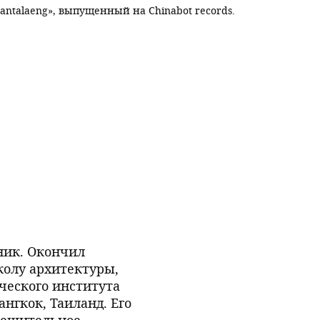
ntalaeng», выпущенный на Chinabot records.
ник. Окончил
колу архитектуры,
ческого института
ангкок, Таиланд. Его