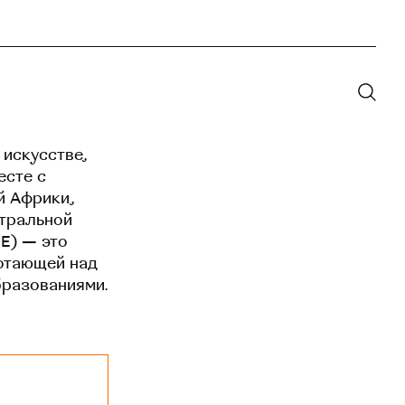
 искусстве,
есте с
й Африки,
нтральной
EE) — это
отающей над
бразованиями.