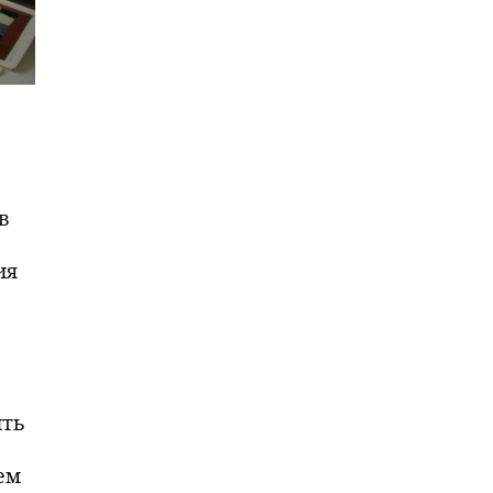
в
ия
ить
ем