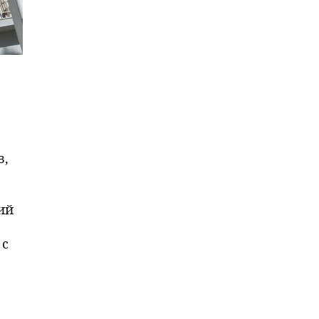
в,
ий
 с