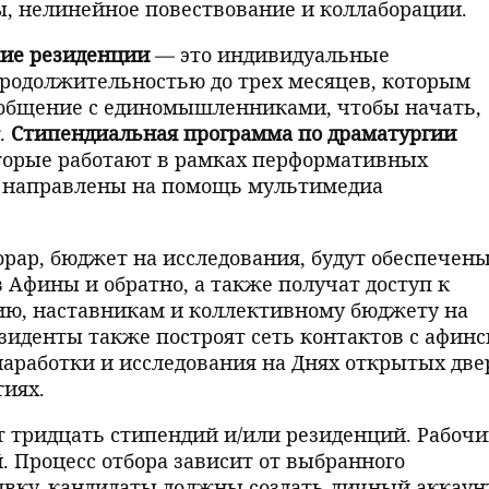
, нелинейное повествование и коллаборации.
ие резиденции
— это индивидуальные
родолжительностью до трех месяцев, которым
 общение с единомышленниками, чтобы начать,
.
Стипендиальная программа по драматургии
торые работают в рамках перформативных
направлены на помощь мультимедиа
рар, бюджет на исследования, будут обеспечен
 Афины и обратно, а также получат доступ к
ию, наставникам и коллективному бюджету на
езиденты также построят сеть контактов с афин
 наработки и исследования на Днях открытых две
иях.
т тридцать стипендий и/или резиденций. Рабоч
 Процесс отбора зависит от выбранного
явку, кандидаты должны создать
личный аккаун