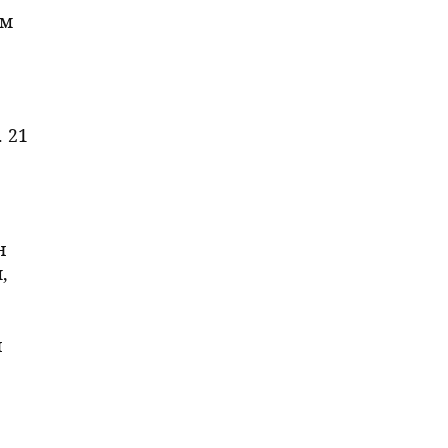
ом
 21
н
,
й