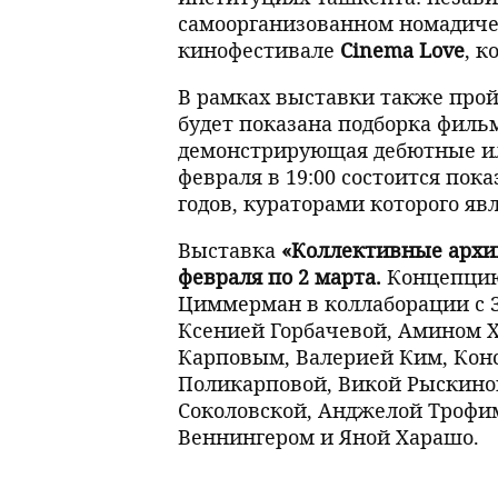
самоорганизованном номадиче
кинофестивале
Cinema Love
, к
В рамках выставки также пройд
будет показана подборка фил
демонстрирующая дебютные ил
февраля в 19:00 состоится пок
годов, кураторами которого яв
Выставка
«Коллективные арх
февраля по 2 марта.
Концепцию
Циммерман в коллаборации с 
Ксенией Горбачевой, Амином 
Карповым, Валерией Ким, Кон
Поликарповой, Викой Рыскиной
Соколовской, Анджелой Трофи
Веннингером и Яной Харашо.