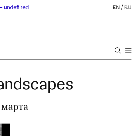
- undefined
EN
/
RU
Landscapes
2 марта