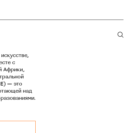
 искусстве,
есте с
й Африки,
нтральной
EE) — это
отающей над
бразованиями.