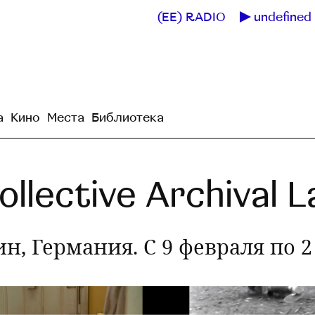
(EE) RADIO
undefined 
а
Кино
Места
Библиотека
ollective Archival 
рлин, Германия. С 9 февраля по 