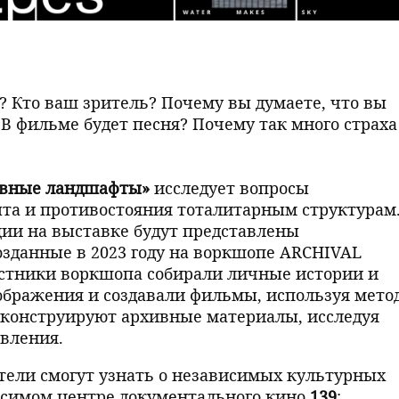
? Кто ваш зритель? Почему вы думаете, что вы
В фильме будет песня? Почему так много страха
ивные ландшафты»
исследует вопросы
ыта и противостояния тоталитарным структурам
ции на выставке будут представлены
зданные в 2023 году на воркшопе ARCHIVAL
стники воркшопа собирали личные истории и
ображения и создавали фильмы, используя мето
еконструируют архивные материалы, исследуя
вления.
тели смогут узнать о независимых культурных
исимом центре документального кино
139
;