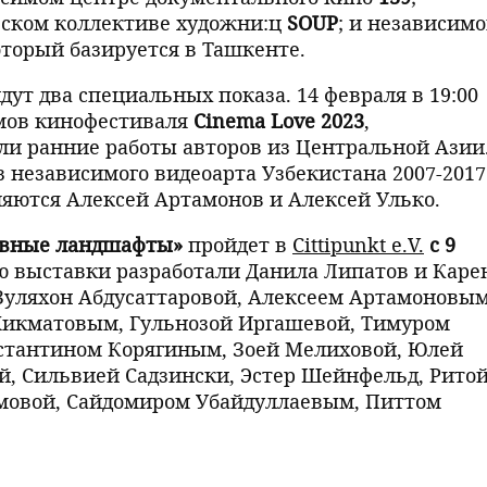
ском коллективе художни:ц
SOUP
; и независим
оторый базируется в Ташкенте.
ут два специальных показа. 14 февраля в 19:00
ьмов кинофестиваля
Cinema Love 2023
,
и ранние работы авторов из Центральной Азии.
аз независимого видеоарта Узбекистана 2007-2017
ляются Алексей Артамонов и Алексей Улько.
ивные ландшафты»
пройдет в
Cittipunkt e.V.
с 9
 выставки разработали Данила Липатов и Каре
Зуляхон Абдусаттаровой, Алексеем Артамоновым
Хикматовым, Гульнозой Иргашевой, Тимуром
стантином Корягиным, Зоей Мелиховой, Юлей
, Сильвией Садзински, Эстер Шейнфельд, Рито
мовой, Сайдомиром Убайдуллаевым, Питтом