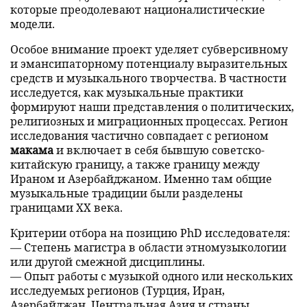
которые преодолевают националистические
модели.
Особое внимание проект уделяет субверсивному
и эмансипаторному потенциалу выразительных
средств и музыкального творчества. В частности
исследуется, как музыкальные практики
формируют наши представления о политических,
религиозных и миграционных процессах. Регион
исследования частично совпадает с регионом
макама
и включает в себя бывшую советско-
китайскую границу, а также границу между
Ираном и Азербайджаном. Именно там общие
музыкальные традиции были разделены
границами XX века.
Критерии отбора на позицию PhD исследователя:
— Степень магистра в области этномузыкологии
или другой смежной дисциплины.
— Опыт работы с музыкой одного или нескольких
исследуемых регионов (Турция, Иран,
Азербайджан, Центральная Азия и страны