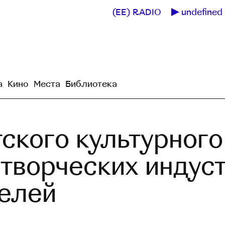
(EE) RADIO
undefined 
а
Кино
Места
Библиотека
ского культурного
 творческих индуст
елей