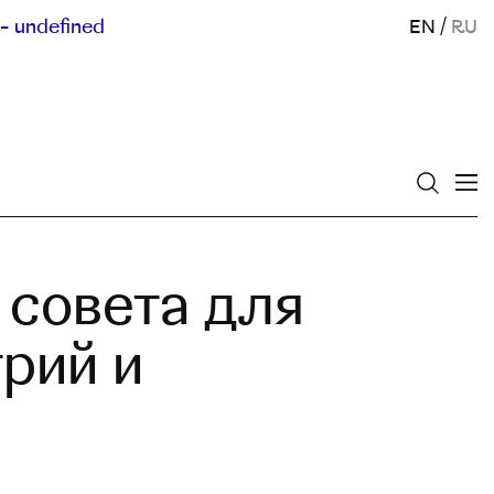
- undefined
EN
/
RU
 совета для
рий и