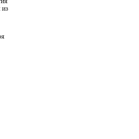
гия
 из
е
ря