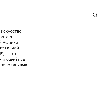
 искусстве,
есте с
й Африки,
нтральной
EE) — это
отающей над
бразованиями.