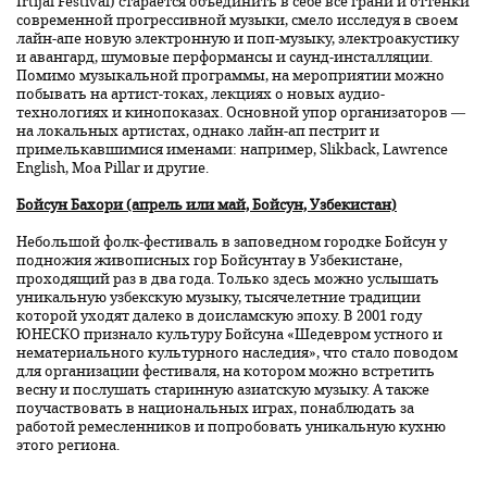
Irtijal Festival) старается объединить в себе все грани и оттенки
современной прогрессивной музыки, смело исследуя в своем
лайн-апе новую электронную и поп-музыку, электроакустику
и авангард, шумовые перформансы и саунд-инсталляции.
Помимо музыкальной программы, на мероприятии можно
побывать на артист-токах, лекциях о новых аудио-
технологиях и кинопоказах. Основной упор организаторов —
на локальных артистах, однако лайн-ап пестрит и
примелькавшимися именами: например, Slikback, Lawrence
English, Moa Pillar и другие.
Бойсун Бахори (апрель или май, Бойсун, Узбекистан)
Небольшой фолк-фестиваль в заповедном городке Бойсун у
подножия живописных гор Бойсунтау в Узбекистане,
проходящий раз в два года. Только здесь можно услышать
уникальную узбекскую музыку, тысячелетние традиции
которой уходят далеко в доисламскую эпоху. В 2001 году
ЮНЕСКО признало культуру Бойсуна «Шедевром устного и
нематериального культурного наследия», что стало поводом
для организации фестиваля, на котором можно встретить
весну и послушать старинную азиатскую музыку. А также
поучаствовать в национальных играх, понаблюдать за
работой ремесленников и попробовать уникальную кухню
этого региона.