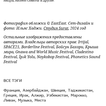
Hazgui, Hichem Chakour и другие.
Фотография обложки © EastEast. Сет-дизайн и
фото: Ильяс Хаджи.
Студия Surat
, 2024 год
Остальные изображения предоставлены
авторами. Владельцы авторских прав: Irtijal,
SPACE21, Borderline Festival, Бойсун Бахори, Крыша
мира, Gnawa and World Music Festival, Cladestino
Festival, İpək Yolu, Noykobop Festival, Phonetics Sound
Festival
ВСЕ ТЭГИ
Франция
,
Азербайджан
,
Швеция
,
Таджикистан
,
Греция
,
Ирак
,
Алжир
,
Узбекистан
,
Марокко
,
Ливан
,
Музыка
,
Места