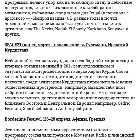
программы делают упор как на локальную сцену и дебютные
выступления, так и на эксклюзивные коллаборации
музыкантов, собранные специально для Irtijal (в переводе с
арабского — «Импровизация»). В разные годы в почти
домашней атмосфере можно было услышать сеты таких
артистов, как The Necks, Nadah El Shazly, Karkhana, Senyawa и
других.
SPACE21 (конец марта – начало апреля, Сулемани, Иракский
Курдистан)
Небольшой фестиваль саунд-арта и свободной импровизации,
впервые организованный в 2017 году художником и
энтузиастом экспериментального звука Харди Курда. Своей
миссией мероприятие видит продвижение звукового
искусства среди аудитории Курдистана путем использования
общественных пространств (например, бывшей табачной
фабрики) в качестве художественной арены. На фестивале
можно услышать достаточно замороченных саунд-артистов из
Ближнего Востока и Центральной Европы: например, Cedric
Fermont, Sharif Sehnaoui и Anthony Sahyoun.
Borderline Festival (26–28 апреля, Афины, Греция)
Фестиваль под сменяемым кураторством (однажды
программу составляли греческое Movement Radio и ливанский