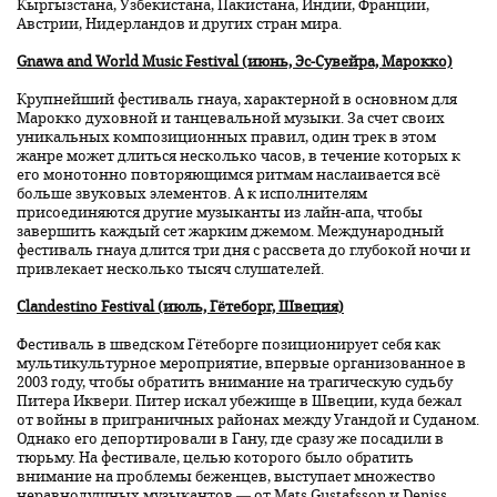
Кыргызстана, Узбекистана, Пакистана, Индии, Франции,
Австрии, Нидерландов и других стран мира.
Gnawa and World Music Festival (июнь, Эс-Сувейра, Марокко)
Крупнейший фестиваль гнауа, характерной в основном для
Марокко духовной и танцевальной музыки. За счет своих
уникальных композиционных правил, один трек в этом
жанре может длиться несколько часов, в течение которых к
его монотонно повторяющимся ритмам наслаивается всё
больше звуковых элементов. А к исполнителям
присоединяются другие музыканты из лайн-апа, чтобы
завершить каждый сет жарким джемом. Международный
фестиваль гнауа длится три дня с рассвета до глубокой ночи и
привлекает несколько тысяч слушателей.
Clandestino Festival (июль, Гётеборг, Швеция)
Фестиваль в шведском Гётеборге позиционирует себя как
мультикультурное мероприятие, впервые организованное в
2003 году, чтобы обратить внимание на трагическую судьбу
Питера Иквери. Питер искал убежище в Швеции, куда бежал
от войны в приграничных районах между Угандой и Суданом.
Однако его депортировали в Гану, где сразу же посадили в
тюрьму. На фестивале, целью которого было обратить
внимание на проблемы беженцев, выступает множество
неравнодушных музыкантов — от Mats Gustafsson и Deniss