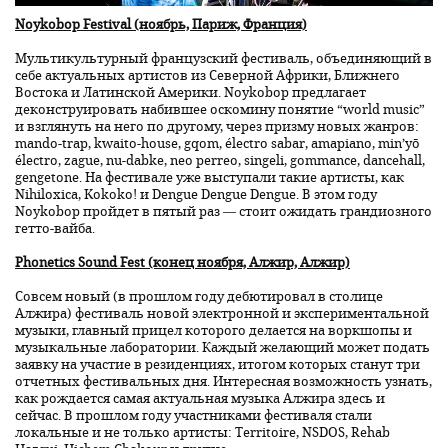
Noykobop Festival (ноябрь, Париж, Франция)
Мультикультурный французский фестиваль, объединяющий в
себе актуальных артистов из Северной Африки, Ближнего
Востока и Латинской Америки. Noykobop предлагает
деконструировать набившее оскомину понятие “world music”
и взглянуть на него по другому, через призму новых жанров:
mando-trap, kwaito-house, gqom, électro sabar, amapiano, min’yō
électro, zague, nu-dabke, neo perreo, singeli, gommance, dancehall,
gengetone. На фестивале уже выступали такие артисты, как
Nihiloxica, Kokoko! и Dengue Dengue Dengue. В этом году
Noykobop пройдет в пятый раз — стоит ожидать грандиозного
гетто-вайба.
Phonetics Sound Fest (конец ноября, Алжир, Алжир)
Совсем новый (в прошлом году дебютировал в столице
Алжира) фестиваль новой электронной и экспериментальной
музыки, главный прицел которого делается на воркшопы и
музыкальные лаборатории. Каждый желающий может подать
заявку на участие в резиденциях, итогом которых станут три
отчетных фестивальных дня. Интересная возможность узнать,
как рождается самая актуальная музыка Алжира здесь и
сейчас. В прошлом году участниками фестиваля стали
локальные и не только артисты: Territoire, NSDOS, Rehab