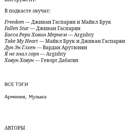
В подкасте звучат:
Freedom
— Дживан Гаспарян и Майкл Брук
Fallen Star
— Дживан Гаспарян
Босса Рери Ховин Мернем
— Argishty
Take My Heart
— Майкл Брук и Дживан Гаспарян
Дун Эн Глхен
— Вардан Арутюнян
Я не знал горя
— Argishty
Хавун Хавун
— Геворг Дабагян
ВСЕ ТЭГИ
Армения
,
Музыка
АВТОРЫ