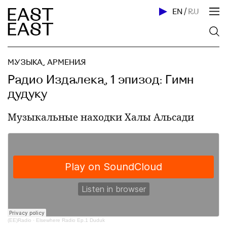
EN
/
RU
МУЗЫКА
,
АРМЕНИЯ
Радио Издалека, 1 эпизод: Гимн
дудуку
Музыкальные находки Халы Альсади
(EE)Radio
·
Elsewhere Radio Ep.1 Duduk