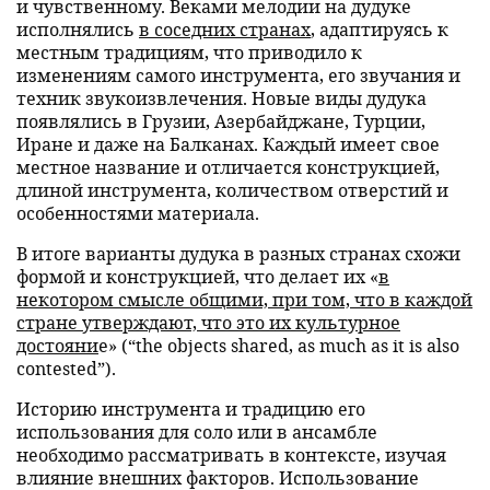
и чувственному. Веками мелодии на дудуке
исполнялись
в соседних странах
, адаптируясь к
местным традициям, что приводило к
изменениям самого инструмента, его звучания и
техник звукоизвлечения. Новые виды дудука
появлялись в Грузии, Азербайджане, Турции,
Иране и даже на Балканах. Каждый имеет свое
местное название и отличается конструкцией,
длиной инструмента, количеством отверстий и
особенностями материала.
В итоге варианты дудука в разных странах схожи
формой и конструкцией, что делает их «
в
некотором смысле общими, при том, что в каждой
стране утверждают, что это их культурное
достояни
е» (“the objects shared, as much as it is also
contested”).
Историю инструмента и традицию его
использования для соло или в ансамбле
необходимо рассматривать в контексте, изучая
влияние внешних факторов. Использование