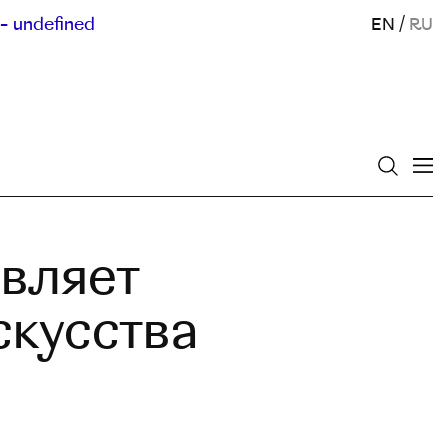
- undefined
EN
/
RU
авляет
скусства