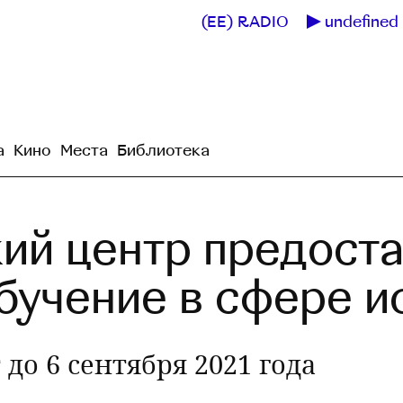
(EE) RADIO
undefined 
а
Кино
Места
Библиотека
ий центр предост
бучение в сфере и
о 6 сентября 2021 года