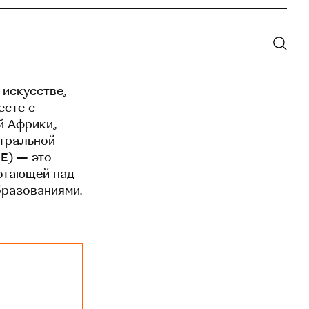
 искусстве,
есте с
й Африки,
нтральной
EE) — это
отающей над
бразованиями.