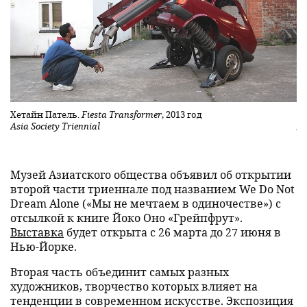
Хетайн Патель.
Fiesta Transformer
, 2013 год
Д
Asia Society Triennial
As
Музей Азиатского общества объявил об открытии
второй части триеннале под названием We Do Not
Dream Alone («Мы не мечтаем в одиночестве») с
отсылкой к книге Йоко Оно «Грейпфрут».
Выставка
будет открыта с 26 марта до 27 июня в
Нью-Йорке.
Вторая часть объединит самых разных
художников, творчество которых влияет на
тенденции в современном искусстве. Экспозиция