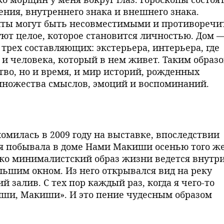
ения, внутреннего знака и внешнего знака.
енты могут быть несовместимыми и противоречи
уют целое, которое становится личностью. Дом 
 трех составляющих: экстерьера, интерьера, где
и человека, который в нем живет. Таким образо
тво, но и время, и мир историй, рожденных
ножества смыслов, эмоций и воспоминаний.
комилась в 2009 году на выставке, впоследствии
 я побывала в доме Нами Макиши осенью того ж
лько минималистский образ жизни ведется внутр
льшим окном. Из него открывался вид на реку
 залив. С тех пор каждый раз, когда я чего-то
иши, Макиши». И это пение чудесным образом