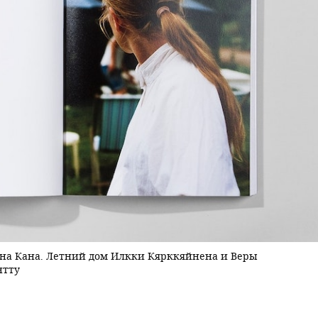
усона Кана. Летний дом Илкки Кярккяйнена и Веры
нтту