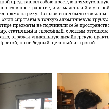
ванной представлял собою простую прямоугольну
ышался в пространстве, и из маленькой и уютно
д прямо на реку. Потолок и пол были отделаны
да были спрятаны в тонкую алюминиевую трубку.
ртире предметы не подчиняли себе пространство
ир, статичный и спокойный, с легким оттенком
еркало, отражал уникальную дизайнерскую практ
ростой, но не бедный, цельный и строгий —