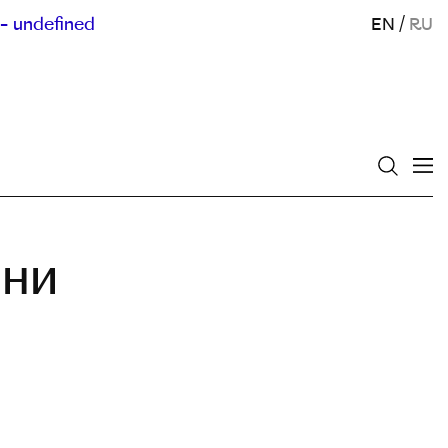
- undefined
EN
/
RU
ени