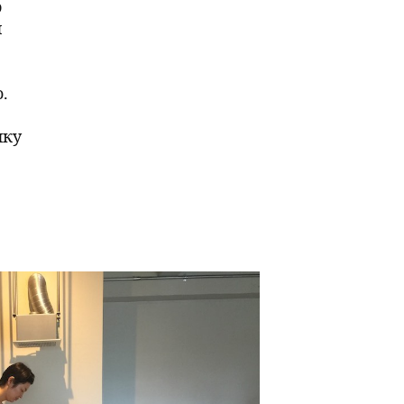
ю
й
.
ику