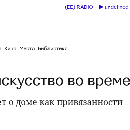
(EE) RADIO
undefined 
а
Кино
Места
Библиотека
искусство во врем
ет о доме как привязанности