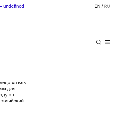
- undefined
EN
/
RU
следователь
рмы для
оду он
вразийский