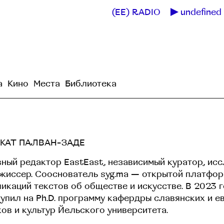
(EE) RADIO
undefined 
а
Кино
Места
Библиотека
КАТ ПАЛВАН-ЗАДЕ
ный редактор EastEast, независимый куратор, ис
ежиссер. Сооснователь syg.ma — открытой платфо
икаций текстов об обществе и искусстве. В 2023 г
упил на Ph.D. программу кафердры славянских и е
ов и культур Йельского университета.