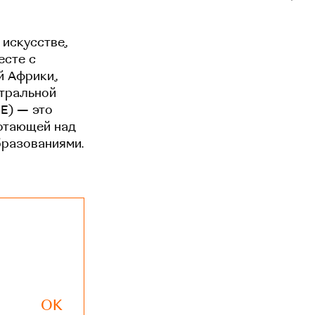
 искусстве,
есте с
й Африки,
нтральной
EE) — это
отающей над
бразованиями.
OK