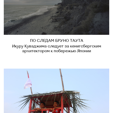
ПО СЛЕДАМ БРУНО ТАУТА
Икуру Куваджима следует за кенигсбергским
архитектором к побережью Японии