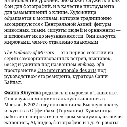
на множестве уровней: оно может служить и как
фон для фотографий, и в качестве инструмента
для размышлений о клише. Художница
обращается к мотивам, которые традиционно
ассоциируются с Центральной Азией: фигуры
животных, ткани, силуэты людей и орнаменты —
и искажает их до неузнаваемости. Они кажутся
миражами, чем-то отдаленно знакомым.
The Embassy of Mirrors
— это первое событий из
серии самоорганизованных встреч, выставок,
бесед и ужинов под названием
embassy of
в
пространстве
Cité internationale des arts
под
руководством его резидента, куратора Саши
Байдал.
Фаина Юнусова
родилась и выросла в Ташкенте.
Она изучала монументальную живопись в
Москве, В 2022 году она окончила Высшую школу
искусств в Оффенбахе (Германия). Художница
работает с широким спектром медиумов, включая
живопись, AI, видео, фотографию и т.д. Ее работы