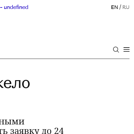
- undefined
EN
/
RU
жело
нными
 заявку до 24