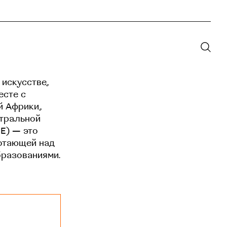
 искусстве,
есте с
й Африки,
нтральной
EE) — это
отающей над
бразованиями.