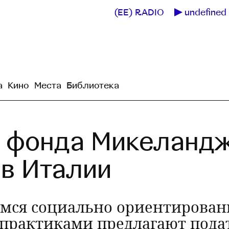
(EE) RADIO
undefined 
а
Кино
Места
Библиотека
я фонда Микеланд
 в Италии
мся социально ориентирова
рактиками предлагают подать