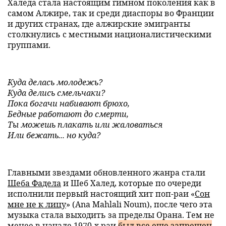
Халеда стала настоящим гимном поколения как в
самом Алжире, так и среди диаспоры во Франции
и других странах, где алжирские эмигранты
столкнулись с местными националистическими
группами.
Куда делась молодежь?
Куда делись смельчаки?
Пока богачи набивают брюхо,
Бедные работают до смерти,
Ты можешь плакать или жаловаться
Или бежать... но куда?
Главными звездами обновленного жанра стали
Шеба Фадела
и Шеб Халед, которые по очереди
исполнили первый настоящий хит поп-раи «
Сон
мне не к лицу
» (Ana Mahlali Noum), после чего эта
музыка стала выходить за пределы Орана. Тем не
менее в начале 1970-х раи
был все еще запрещен