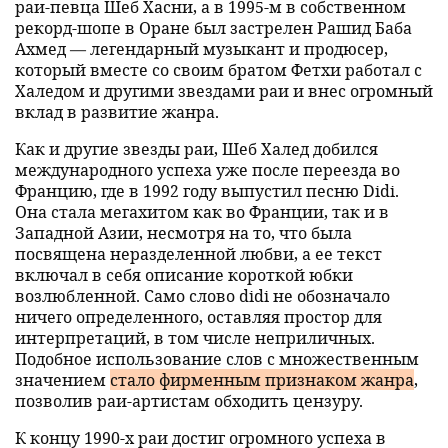
раи-певца Шеб Хасни, а в 1995-м в собственном
рекорд-шопе в Оране был застрелен Рашид Баба
Ахмед — легендарный музыкант и продюсер,
который вместе со своим братом Фетхи работал с
Халедом и другими звездами раи и внес огромный
вклад в развитие жанра.
Как и другие звезды раи, Шеб Халед добился
международного успеха уже после переезда во
Францию, где в 1992 году выпустил песню Didi.
Она стала мегахитом как во Франции, так и в
Западной Азии, несмотря на то, что была
посвящена неразделенной любви, а ее текст
включал в себя описание короткой юбки
возлюбленной. Само слово didi не обозначало
ничего определенного, оставляя простор для
интерпретаций, в том числе неприличных.
Подобное использование слов с множественным
значением
стало фирменным признаком жанра
,
позволив раи-артистам обходить цензуру.
К концу 1990-х раи достиг огромного успеха в