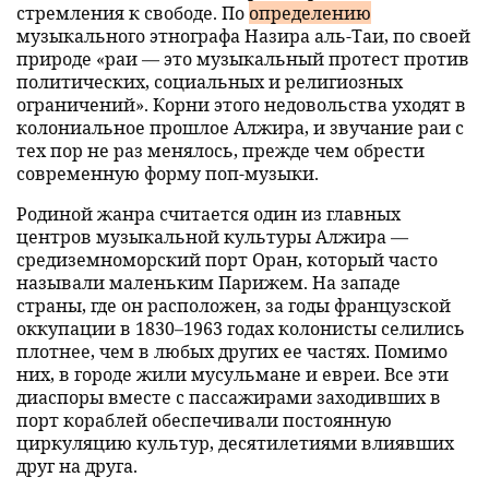
стремления к свободе. По
определению
музыкального этнографа Назира аль-Таи, по своей
природе «раи — это музыкальный протест против
политических, социальных и религиозных
ограничений». Корни этого недовольства уходят в
колониальное прошлое Алжира, и звучание раи с
тех пор не раз менялось, прежде чем обрести
современную форму поп-музыки.
Родиной жанра считается один из главных
центров музыкальной культуры Алжира —
средиземноморский порт Оран, который часто
называли маленьким Парижем. На западе
страны, где он расположен, за годы французской
оккупации в 1830–1963 годах колонисты селились
плотнее, чем в любых других ее частях. Помимо
них, в городе жили мусульмане и евреи. Все эти
диаспоры вместе с пассажирами заходивших в
порт кораблей обеспечивали постоянную
циркуляцию культур, десятилетиями влиявших
друг на друга.