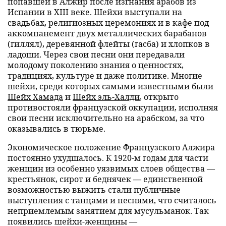
попавшей в Алжир после изгнания арабов из
Испании в XIII веке. Шейхи выступали на
свадьбах, религиозных церемониях и в кафе под
аккомпанемент двух металлических барабанов
(гиллял), деревянной флейты (гасба) и хлопков в
ладоши. Через свои песни они передавали
молодому поколению знания о ценностях,
традициях, культуре и даже политике. Многие
шейхи, среди которых самыми известными были
Шейх Хамада
и
Шейх эль-Халди
, открыто
противостояли французской оккупации, исполняя
свои песни исключительно на арабском, за что
оказывались в тюрьме.
Экономическое положение Французского Алжира
постоянно ухудшалось. К 1920-м годам для части
женщин из особенно уязвимых слоев общества —
крестьянок, сирот и беднячек — единственной
возможностью выжить стали публичные
выступления с танцами и песнями, что считалось
неприемлемым занятием для мусульманок. Так
появились шейхи-женщины —