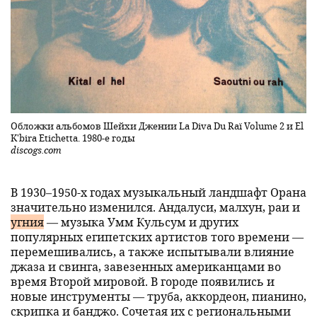
Обложки альбомов Шейхи Джении La Diva Du Raï Volume 2 и El
K'bira Etichetta. 1980-е годы
discogs.com
В 1930–1950-х годах музыкальный ландшафт Орана
значительно изменился. Андалуси, малхун, раи и
угния
— музыка Умм Кульсум и других
популярных египетских артистов того времени —
перемешивались, а также испытывали влияние
джаза и свинга, завезенных американцами во
время Второй мировой. В городе появились и
новые инструменты — труба, аккордеон, пианино,
скрипка и банджо. Сочетая их с региональными