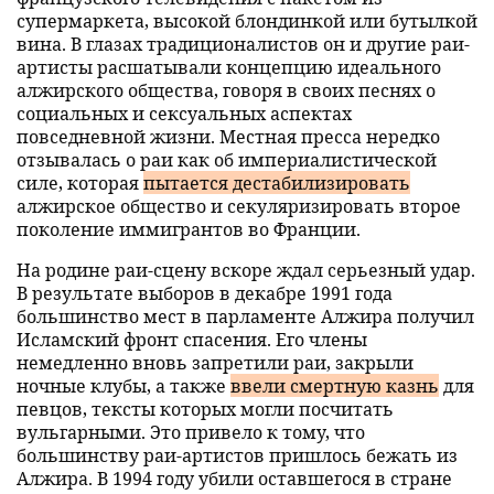
супермаркета, высокой блондинкой или бутылкой
вина. В глазах традиционалистов он и другие раи-
артисты расшатывали концепцию идеального
алжирского общества, говоря в своих песнях о
социальных и сексуальных аспектах
повседневной жизни. Местная пресса нередко
отзывалась о раи как об империалистической
силе, которая
пытается дестабилизировать
алжирское общество и секуляризировать второе
поколение иммигрантов во Франции.
На родине раи-сцену вскоре ждал серьезный удар.
В результате выборов в декабре 1991 года
большинство мест в парламенте Алжира получил
Исламский фронт спасения. Его члены
немедленно вновь запретили раи, закрыли
ночные клубы, а также
ввели смертную казнь
для
певцов, тексты которых могли посчитать
вульгарными. Это привело к тому, что
большинству раи-артистов пришлось бежать из
Алжира. В 1994 году убили оставшегося в стране