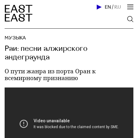
EN
/
RU
МУЗЫКА
Раи: песни алжирского
андеграунда
О пути жанра из порта Оран к
всемирному признанию