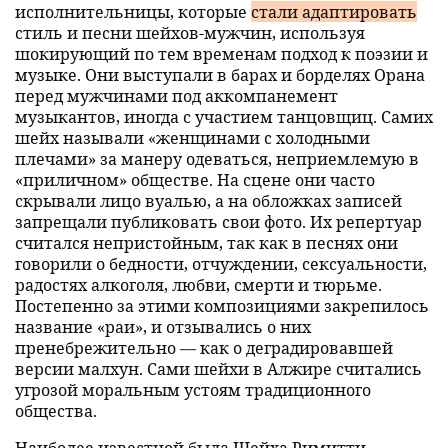
исполнительницы, которые
стали адаптировать
стиль и песни шейхов-мужчин, используя
шокирующий по тем временам подход к поэзии и
музыке. Они выступали в барах и борделях Орана
перед мужчинами под аккомпанемент
музыкантов, иногда с участием танцовщиц. Самих
шейх называли «женщинами с холодными
плечами» за манеру одеваться, неприемлемую в
«приличном» обществе. На сцене они часто
скрывали лицо вуалью, а на обложках записей
запрещали публиковать свои фото. Их репертуар
считался непристойным, так как в песнях они
говорили о бедности, отчуждении, сексуальности,
радостях алкоголя, любви, смерти и тюрьме.
Постепенно за этими композициями закрепилось
название «раи», и отзывались о них
пренебрежительно — как о деградировавшей
версии малхун. Сами шейхи в Алжире считались
угрозой моральным устоям традиционного
общества.
Наиболее известной была
Шейха Римитти
.