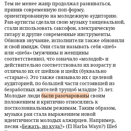
Тем не менее жанр продолжал развиваться,
приняв современную поп-форму,
ориентированную на молодежную аудиторию.
Раи-артисты сделали свою музыку танцевальной,
стали использовать саксофон, электрическую
гитару и другие современные инструменты.
Обновив звучание, исполнители также обновили
и свой имидж. Они стали называть себя «шеб»
или «шеба» (мужчины и женщины
соответственно), что означало «молодой» и
действительно соответствовало их возрасту и
отличало их от шейхов и шейх (буквально
«старые»). Это также связывало их с целевой
аудиторией, по большей части состоявшей из
безработных жителей трущоб младше 25 лет.
Молодые люди
были разочарованы
своим
положением и критично относились к
постколониальным режимам. Таким образом,
музыка раи стала выражением новой
идентичности молодых алжирцев. Например,
песня «
Бежать, но куда?
» (El Harba Wayn?) Шеб