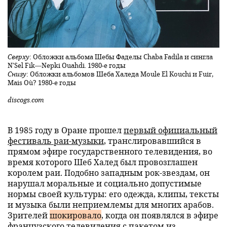
Сверху
: Обложки альбома Шебы Фаделы Chaba Fadila и сингла
N'Sel Fik—Nepki Ouahdi. 1980-е годы
Снизу
: Обложки альбомов Шеба Халеда Moule El Kouchi и Fuir,
Mais Où? 1980-е годы
discogs.com
В 1985 году в Оране прошел
первый официальный
фестиваль раи-музыки
, транслировавшийся в
прямом эфире государственного телевидения, во
время которого Шеб Халед был провозглашен
королем раи. Подобно западным рок-звездам, он
нарушал моральные и социально допустимые
нормы своей культуры: его одежда, клипы, тексты
и музыка были неприемлемы для многих арабов.
Зрителей
шокировало
, когда он появлялся в эфире
французского телевидения с пакетом из