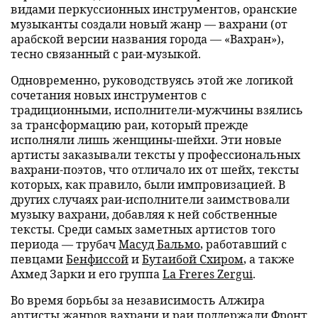
видами перкуссионных инструментов, оранские
музыканты создали новый жанр — вахрани (от
арабской версии названия города — «Вахран»),
тесно связанный с раи-музыкой.
Одновременно, руководствуясь этой же логикой
сочетания новых инструментов с
традиционными, исполнители-мужчины взялись
за трансформацию раи, который прежде
исполняли лишь женщины-шейхи. Эти новые
артисты заказывали тексты у профессиональных
вахрани-поэтов, что отличало их от шейх, тексты
которых, как правило, были импровизацией. В
других случаях раи-исполнители заимствовали
музыку вахрани, добавляя к ней собственные
тексты. Среди самых заметных артистов того
периода — трубач
Масуд Бальмо
, работавший с
певцами
Бенфиссой
и
Бутаибой Схиром
, а также
Ахмед Зарки и его группа
La Freres Zergui
.
Во время борьбы за независимость Алжира
артисты жанров вахрани и раи поддержали Фронт