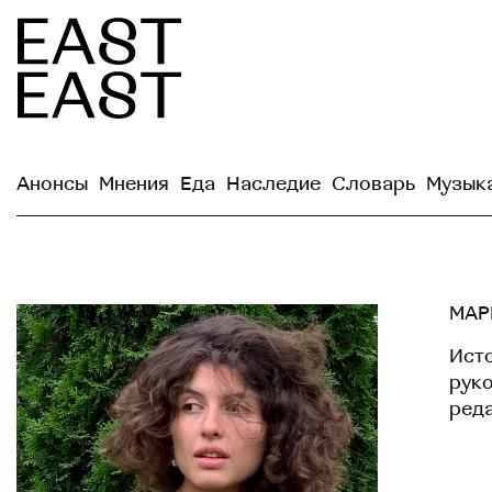
Анонсы
Мнения
Еда
Наследие
Словарь
Музык
МАР
Ист
руко
реда