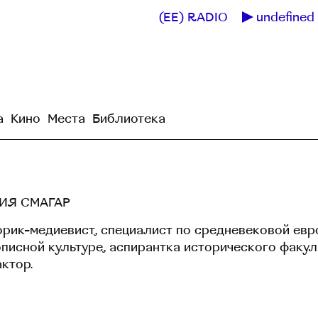
(EE) RADIO
undefined 
а
Кино
Места
Библиотека
ИЯ СМАГАР
орик-медиевист, специалист по средневековой ев
писной культуре, аспирантка исторического факул
ктор.