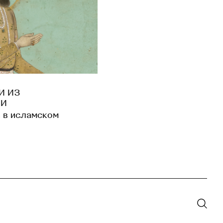
И ИЗ
ИИ
а в исламском