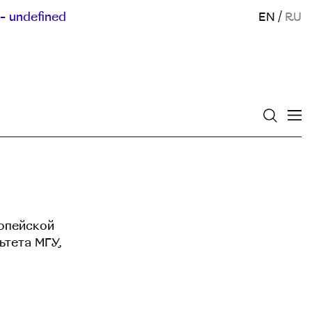
- undefined
EN
/
RU
ропейской
ьтета МГУ,