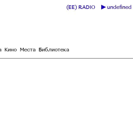
(EE) RADIO
undefined 
а
Кино
Места
Библиотека