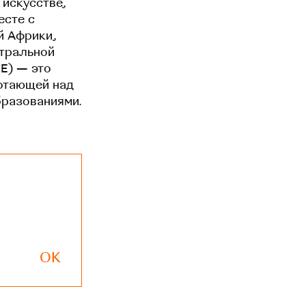
 искусстве,
есте с
й Африки,
нтральной
EE) — это
отающей над
бразованиями.
OK